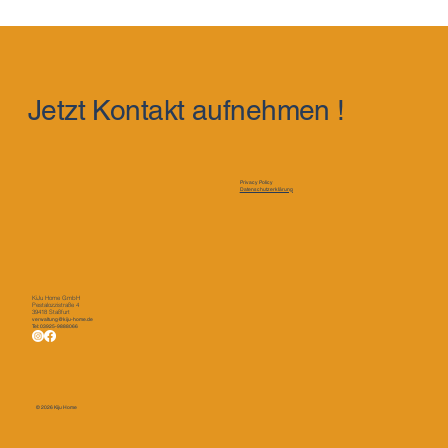
Jetzt Kontakt aufnehmen !
Privacy Policy
Datenschutzerklärung
KiJu Home GmbH
Pestalozzistraße 4
39418 Staßfurt
verwaltung@kiju-home.de
Tel: 03925-9888066
© 2026 Kiju Home