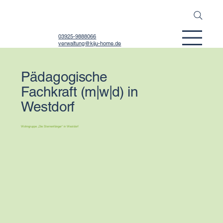
03925-9888066
verwaltung@kiju-home.de
Pädagogische
Fachkraft (m|w|d) in
Westdorf
Wohngruppe „Die Sternenfänger“ in Westdorf