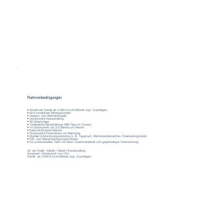
Rahmenbedingungen
• Attraktives Gehalt ab 3.500 € brutto/Monat zzgl. Zuschlägen
• 50 € monatlicher Warengutschein
• Urlaubs- und Weihnachtsgeld
• Unbefristete Festanstellung
• 30 Urlaubstage
• Verlässliche Dienstplanung (365 Tage im Voraus)
• Im Durchschnitt nur 3,5 Dienste pro Woche
• Keine 24-Stunden-Dienste
• Strukturierte Einarbeitung mit Mentoring
• Digitale Unterstützungssysteme (z. B. Tagebuch, Methodenübersichten, Einarbeitungstools)
• Fort- und Weiterbildungsmöglichkeiten
• Ein professionelles Team mit klarer Zusammenarbeit und gegenseitiger Unterstützung
Art der Stelle: Vollzeit | Teilzeit | Festanstellung
Arbeitsort: Förderstedt (vor Ort)
Gehalt: ab 3.500 € brutto/Monat zzgl. Zuschlägen