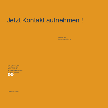
Jetzt Kontakt aufnehmen !
Privacy Policy
Datenschutzerklärung
KiJu Home GmbH
Pestalozzistraße 4
39418 Staßfurt
verwaltung@kiju-home.de
Tel: 03925-9888066
© 2026 Kiju Home