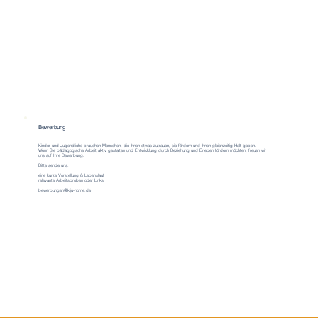
Bewerbung
Kinder und Jugendliche brauchen Menschen, die ihnen etwas zutrauen, sie fördern und ihnen gleichzeitig Halt geben.
Wenn Sie pädagogische Arbeit aktiv gestalten und Entwicklung durch Beziehung und Erleben fördern möchten, freuen wir
uns auf Ihre Bewerbung.
Bitte sende uns:
eine kurze Vorstellung & Lebenslauf
relevante Arbeitsproben oder Links
bewerbungen@kiju-home.de