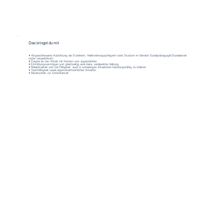
Das bringst du mit
• Abgeschlossene Ausbildung als Erzieherin, Heilerziehungspflegerin oder Studium im Bereich Sozialpädagogik/Sozialarbeit
(oder vergleichbar)
• Freude an der Arbeit mit Kindern und Jugendlichen
• Einfühlungsvermögen und gleichzeitig eine klare, verlässliche Haltung
• Belastbarkeit und die Fähigkeit, auch in schwierigen Situationen handlungsfähig zu bleiben
• Teamfähigkeit sowie eigenverantwortliches Arbeiten
• Bereitschaft zur Schichtarbeit