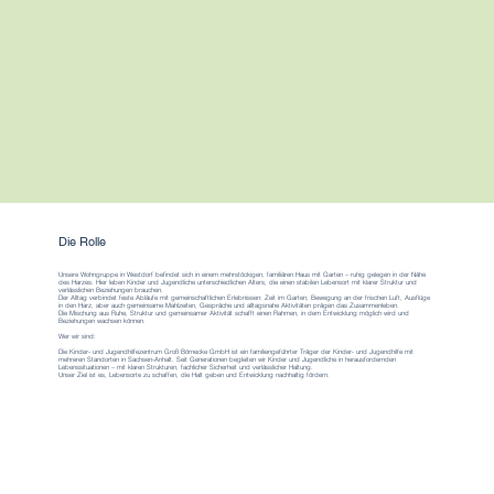
Die Rolle
Unsere Wohngruppe in Westdorf befindet sich in einem mehrstöckigen, familiären Haus mit Garten – ruhig gelegen in der Nähe
des Harzes. Hier leben Kinder und Jugendliche unterschiedlichen Alters, die einen stabilen Lebensort mit klarer Struktur und
verlässlichen Beziehungen brauchen.
Der Alltag verbindet feste Abläufe mit gemeinschaftlichen Erlebnissen: Zeit im Garten, Bewegung an der frischen Luft, Ausflüge
in den Harz, aber auch gemeinsame Mahlzeiten, Gespräche und alltagsnahe Aktivitäten prägen das Zusammenleben.
Die Mischung aus Ruhe, Struktur und gemeinsamer Aktivität schafft einen Rahmen, in dem Entwicklung möglich wird und
Beziehungen wachsen können.
Wer wir sind:
Die Kinder- und Jugendhilfezentrum Groß Börnecke GmbH ist ein familiengeführter Träger der Kinder- und Jugendhilfe mit
mehreren Standorten in Sachsen-Anhalt. Seit Generationen begleiten wir Kinder und Jugendliche in herausfordernden
Lebenssituationen – mit klaren Strukturen, fachlicher Sicherheit und verlässlicher Haltung.
Unser Ziel ist es, Lebensorte zu schaffen, die Halt geben und Entwicklung nachhaltig fördern.