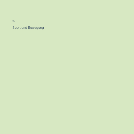
02
Sport und Bewegung