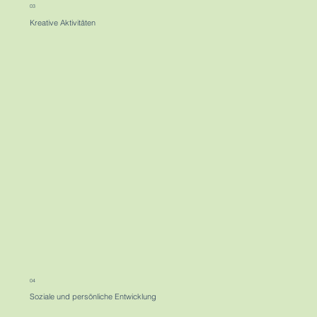
03
Kreative Aktivitäten
04
Soziale und persönliche Entwicklung